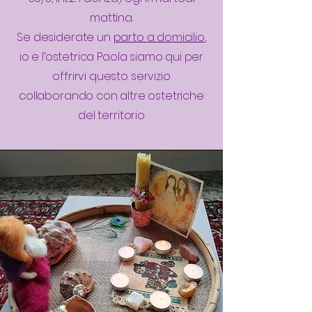
mattina.
Se desiderate un
parto a domicilio
,
io e l’ostetrica Paola siamo qui per
offrirvi questo servizio
collaborando con altre ostetriche
del territorio