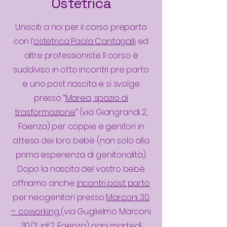
Ostetrica
Unisciti a noi per il corso preparto
con l’
ostetrica Paola Cantagalli
ed
altre professioniste. Il corso è
suddiviso in otto incontri pre parto
e uno post nascita e si svolge
presso “
Marea, spazio di
trasformazione
” (via Giangrandi 2,
Faenza) per coppie e genitori in
attesa dei loro bebè (non solo alla
prima esperienza di genitorialità).
Dopo la nascita del vostro bebè
offriamo anche
incontri post parto
per neogenitori presso
Marconi 30
– coworking
(via Guglielmo Marconi
30/3, int.2. Faenza) ogni martedì